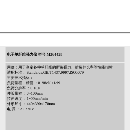
电子单纤维强力仪
型号:M264429
用途：用于测定各种单纤维的断裂强力、断裂伸长率等性能指标
适用标准： Standards:GB/T1437,9997,ISO5079
主要技术指标：
负荷量程，精度 ：0~98cN ±1cN
负荷分辨率 ：0.1CN
伸长量程 ：0~100mm
拉伸速度 ：1~99mm/min
外形尺寸 ：440×390×170mm
电 源 ：AC220V