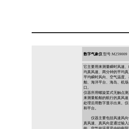
数字气象仪
型号:M259009
它主要用来测量瞬时风速、
均真风速、两分钟的平均真
平均瞬时风向、空气温度、
舶、海洋平台、海岛、机场、
口。
仪器所用螺旋桨式无触点测风
来测量船舶的航行的真风速
处理后用数字显示出来。仪
和平台。
仪器主要包括风速风向传
真风速、真风向是通过输入
的。空气的温度是由铂电阻