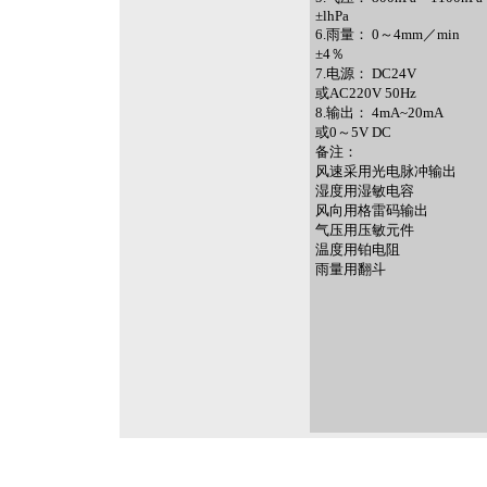
±lhPa
6.雨量： 0～4mm／min
±4％
7.电源： DC24V
或AC220V 50Hz
8.输出： 4mA~20mA
或0～5V DC
备注：
风速采用光电脉冲输出
湿度用湿敏电容
风向用格雷码输出
气压用压敏元件
温度用铂电阻
雨量用翻斗