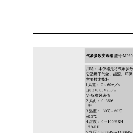
气象参数变送器
型号:M260
用途： 本仪器是将气象参
它适用于气象、能源、环保
主要技术指标
l.风速： O～60m／s
±(0.3+0.03V)m／s
V--标准风速值
2.风向： 0~360°
±5°
3.温度： -30℃～60℃
±0.5℃
4.湿度： 0～100％RH
±5％RH
5.气压： 800hPa～1100hPa