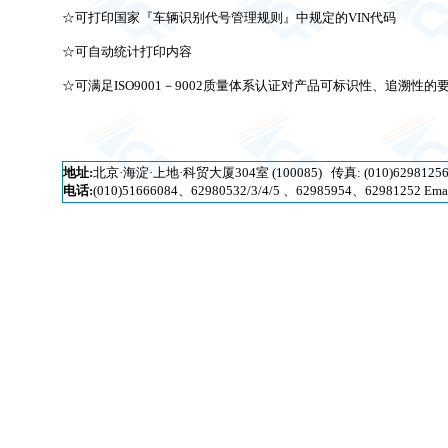
☆可打印国家『车辆识别代号管理规则』中规定的VIN代码
☆可自动统计打印内容
☆可满足ISO9001－9002质量体系认证对产品可标识性、追溯性的
zy/wlm 0
地址
:
北京
·
海淀
·
上地
·
科贸大厦304室
(100085)
传真
: (010)629812
电话:
(010)51666084、62980532/3/4/5
、62985954、62981252 Emai