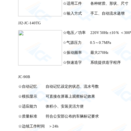
☆适用工件 各种材质、形状、尺寸
☆输入方式 手工、自动流水递增
JJ2-JC-140TG
☆电压／功率 220V 50Hz ±10％ ＜300
☆气源压力 0.5～0.7MPa
☆振动频率 最大270Hz
☆快速造字 系统提供造字程序
JC-90B
☆自动记忆 自动记忆设定的状态、流水号数
☆模拟显示 可直接在屏幕上观察标记效果
☆适应能力 体积小、安装灵活方便
☆质量标准 符合公安部公布的车辆标记要求
☆边续工作时间 ＞24h