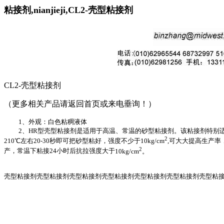
粘接剂,nianjieji,CL2-壳型粘接剂
CL2-
壳型粘接剂
（
更多相关产品请返回首页或来电垂询！
）
1
、外观：白色粘稠液体
2
、
HR
型壳型粘接剂是适用于高温、常温的砂型粘接剂。该粘接剂特别
2
210
℃左右
20-30
秒即可把砂型粘好，强度不少于
10kg/cm
,
可大大提高生产率
2
产，常温下粘接
24
小时后抗拉强度大于
10kg/cm
。
壳型粘接剂壳型粘接剂壳型粘接剂壳型粘接剂壳型粘接剂壳型粘接剂壳型粘