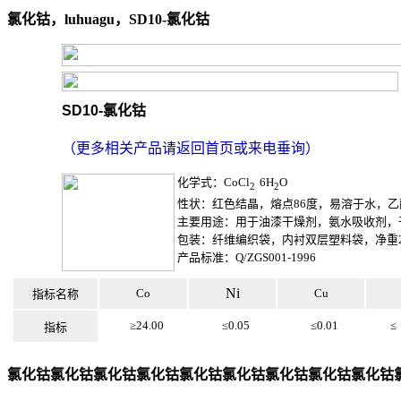
氯化钴，luhuagu，SD10-氯化钴
SD10-
氯化钴
（更多相关产品请返回首页或来电垂询）
化学式：CoCl
•
6H
O
2
2
性状：红色结晶，熔点86度，易溶于水，
主要用途：用于油漆干燥剂，氨水吸收剂，
包装：纤维编织袋，内衬双层塑料袋，净重2
产品标准：Q/ZGS001-1996
Ni
Co
Cu
指标名称
≥
≥
24.00
≤
≤
0.05
≤
≤
0.01
≤
指标
氯化钴
氯化钴
氯化钴
氯化钴
氯化钴
氯化钴
氯化钴
氯化钴
氯化钴