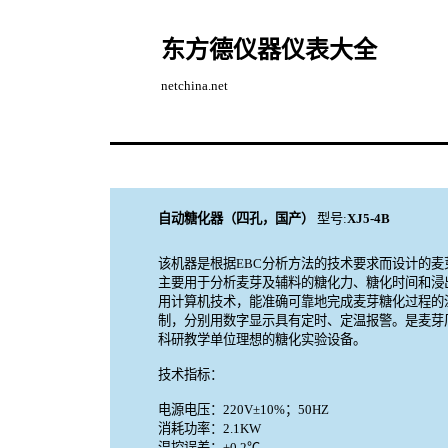
东方德仪器仪表大全
netchina.net
自动糖化器（四孔，国产）
型号:
XJ5-4B
该机器是根据EBC分析方法的技术要求而设计的麦
主要用于分析麦芽及辅料的糖化力、糖化时间和浸
用计算机技术，能准确可靠地完成麦芽糖化过程的
制，分别用数字显示具有定时、定温报警。是麦芽
科研教学单位理想的糖化实验设备。
技术指标：
电源电压：220V±10%；50HZ
消耗功率：2.1KW
温控误差：±0.2℃