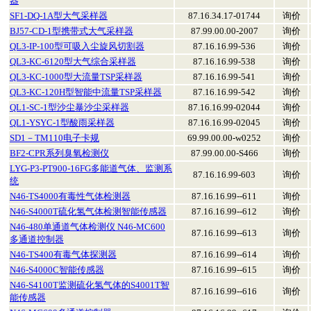
器
SF1-DQ-1A型大气采样器
87.16.34.17-01744
询价
BJ57-CD-1型携带式大气采样器
87.99.00.00-2007
询价
QL3-IP-100型可吸入尘旋风切割器
87.16.16.99-536
询价
QL3-KC-6120型大气综合采样器
87.16.16.99-538
询价
QL3-KC-1000型大流量TSP采样器
87.16.16.99-541
询价
QL3-KC-120H型智能中流量TSP采样器
87.16.16.99-542
询价
QL1-SC-1型沙尘暴沙尘采样器
87.16.16.99-02044
询价
QL1-YSYC-1型酸雨采样器
87.16.16.99-02045
询价
SD1－TM110电子卡规
69.99.00.00-w0252
询价
BF2-CPR系列臭氧检测仪
87.99.00.00-S466
询价
LYG-P3-PT900-16FG多能道气体、监测系
87.16.16.99-603
询价
统
N46-TS4000有毒性气体检测器
87.16.16.99--611
询价
N46-S4000T硫化氢气体检测智能传感器
87.16.16.99--612
询价
N46-480单通道气体检测仪 N46-MC600
87.16.16.99--613
询价
多通道控制器
N46-TS400有毒气体探测器
87.16.16.99--614
询价
N46-S4000C智能传感器
87.16.16.99--615
询价
N46-S4100T监测硫化氢气体的S4001T智
87.16.16.99--616
询价
能传感器