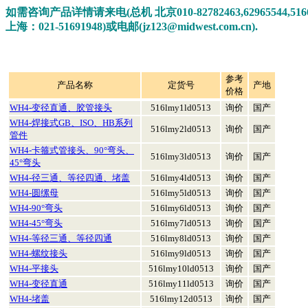
如需咨询产品详情请来电(总机 北京010-82782463,62965544,516660
上海：021-51691948
)或电邮(
jz123@midwest.com.cn
).
参考
产品名称
定货号
产地
价格
WH4-变径直通、胶管接头
516lmy1ld0513
询价
国产
WH4-焊接式GB、ISO、HB系列
516lmy2ld0513
询价
国产
管件
WH4-卡箍式管接头、90°弯头、
516lmy3ld0513
询价
国产
45°弯头
WH4-径三通、等径四通、堵盖
516lmy4ld0513
询价
国产
WH4-圆缧母
516lmy5ld0513
询价
国产
WH4-90°弯头
516lmy6ld0513
询价
国产
WH4-45°弯头
516lmy7ld0513
询价
国产
WH4-等径三通、等径四通
516lmy8ld0513
询价
国产
WH4-螺纹接头
516lmy9ld0513
询价
国产
WH4-平接头
516lmy10ld0513
询价
国产
WH4-变径直通
516lmy11ld0513
询价
国产
WH4-堵盖
516lmy12d0513
询价
国产